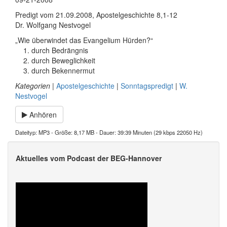
Predigt vom 21.09.2008, Apostelgeschichte 8,1-12
Dr. Wolfgang Nestvogel
„Wie überwindet das Evangelium Hürden?“
1. durch Bedrängnis
2. durch Beweglichkeit
3. durch Bekennermut
Kategorien
|
Apostelgeschichte
|
Sonntagspredigt
|
W.
Nestvogel
Anhören
Dateityp: MP3 - Größe: 8,17 MB - Dauer: 39:39 Minuten (29 kbps 22050 Hz)
Aktuelles vom Podcast der BEG-Hannover