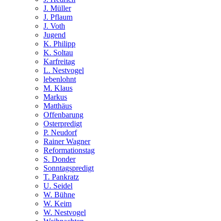
J. Müller
J. Pflaum
J. Voth
Jugend
K. Philipp
K. Soltau
Karfreitag
L. Nestvogel
lebenlohnt
M. Klaus
Markus
Matthäus
Offenbarung
Osterpredigt
P. Neudorf
Rainer Wagner
Reformationstag
S. Donder
Sonntagspredigt
T. Pankratz
U. Seidel
W. Bühne
W. Keim
W. Nestvogel