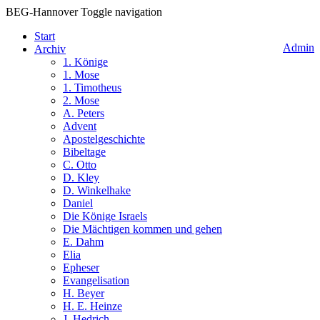
BEG-Hannover
Toggle navigation
Start
Admin
Archiv
1. Könige
1. Mose
1. Timotheus
2. Mose
A. Peters
Advent
Apostelgeschichte
Bibeltage
C. Otto
D. Kley
D. Winkelhake
Daniel
Die Könige Israels
Die Mächtigen kommen und gehen
E. Dahm
Elia
Epheser
Evangelisation
H. Beyer
H. E. Heinze
J. Hedrich