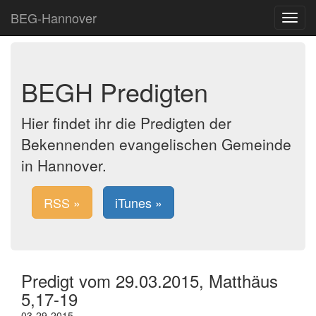
BEG-Hannover
Toggle
navigat
BEGH Predigten
Hier findet ihr die Predigten der
Bekennenden evangelischen Gemeinde
in Hannover.
RSS »
iTunes »
Predigt vom 29.03.2015, Matthäus
5,17-19
03-29-2015