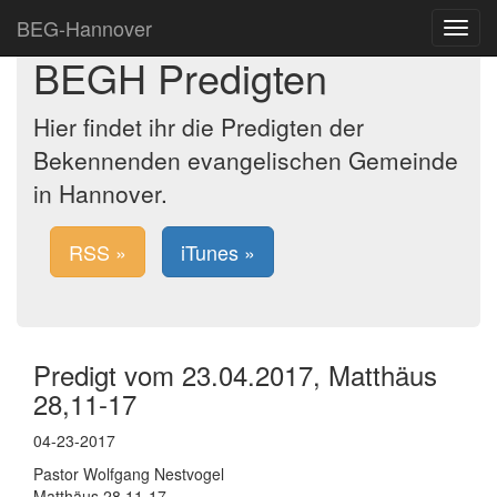
BEG-Hannover
Toggle
navigat
BEGH Predigten
Hier findet ihr die Predigten der
Bekennenden evangelischen Gemeinde
in Hannover.
RSS »
iTunes »
Predigt vom 23.04.2017, Matthäus
28,11-17
04-23-2017
Pastor Wolfgang Nestvogel
Matthäus 28,11-17