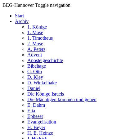
BEG-Hannover
Toggle navigation
Start
Archiv
1. Könige
1. Mose
1. Timotheus
2. Mose
A. Peters
Advent
Apostelgeschichte
Bibeltage
C. Otto
D. Kley
D. Winkelhake
Daniel
Die Könige Israels
Die Mächtigen kommen und gehen
E. Dahm
Elia
Epheser
Evangelisation
H. Beyer
H. E. Heinze
J. Hedrich