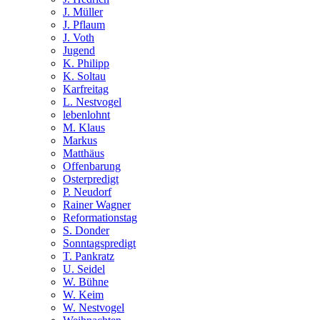
J. Müller
J. Pflaum
J. Voth
Jugend
K. Philipp
K. Soltau
Karfreitag
L. Nestvogel
lebenlohnt
M. Klaus
Markus
Matthäus
Offenbarung
Osterpredigt
P. Neudorf
Rainer Wagner
Reformationstag
S. Donder
Sonntagspredigt
T. Pankratz
U. Seidel
W. Bühne
W. Keim
W. Nestvogel