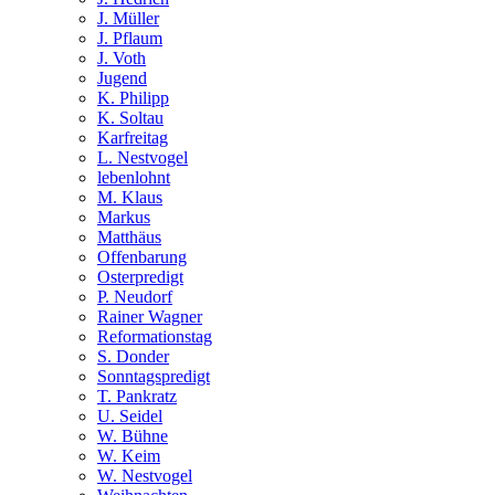
J. Müller
J. Pflaum
J. Voth
Jugend
K. Philipp
K. Soltau
Karfreitag
L. Nestvogel
lebenlohnt
M. Klaus
Markus
Matthäus
Offenbarung
Osterpredigt
P. Neudorf
Rainer Wagner
Reformationstag
S. Donder
Sonntagspredigt
T. Pankratz
U. Seidel
W. Bühne
W. Keim
W. Nestvogel