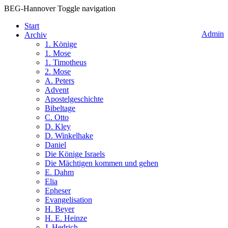
BEG-Hannover
Toggle navigation
Start
Admin
Archiv
1. Könige
1. Mose
1. Timotheus
2. Mose
A. Peters
Advent
Apostelgeschichte
Bibeltage
C. Otto
D. Kley
D. Winkelhake
Daniel
Die Könige Israels
Die Mächtigen kommen und gehen
E. Dahm
Elia
Epheser
Evangelisation
H. Beyer
H. E. Heinze
J. Hedrich