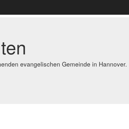
ten
ennenden evangelischen Gemeinde in Hannover.