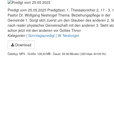
Predigt vom 25.05.2025 Predigttext: 1. Thessalonicher 2, 17 - 3, 
Pastor Dr. Wolfgang Nestvogel Thema: Beziehungspflege in der
Gemeinde 1. Sorgt sich zuerst um den Glauben des anderen 2. S
nach realer physischer Gemeinschaft mit den anderen 3. Sieht si
schon jetzt mit den anderen vor Gottes Thron
Kategorien
|
Sonntagspredigt
|
W. Nestvogel
Download
Dateityp: MP3 - Größe: 128,33 MB - Dauer: 55:36 Minuten (320 kbps 44100 Hz)