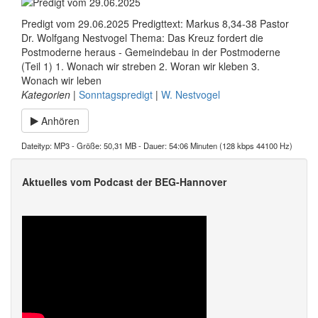
Predigt vom 29.06.2025 Predigttext: Markus 8,34-38 Pastor
Dr. Wolfgang Nestvogel Thema: Das Kreuz fordert die
Postmoderne heraus - Gemeindebau in der Postmoderne
(Teil 1) 1. Wonach wir streben 2. Woran wir kleben 3.
Wonach wir leben
Kategorien
|
Sonntagspredigt
|
W. Nestvogel
Anhören
Dateityp: MP3 - Größe: 50,31 MB - Dauer: 54:06 Minuten (128 kbps 44100 Hz)
Aktuelles vom Podcast der BEG-Hannover