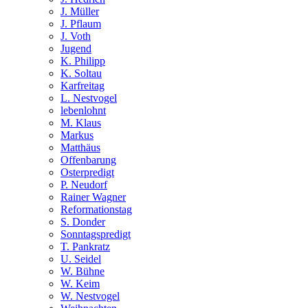
J. Müller
J. Pflaum
J. Voth
Jugend
K. Philipp
K. Soltau
Karfreitag
L. Nestvogel
lebenlohnt
M. Klaus
Markus
Matthäus
Offenbarung
Osterpredigt
P. Neudorf
Rainer Wagner
Reformationstag
S. Donder
Sonntagspredigt
T. Pankratz
U. Seidel
W. Bühne
W. Keim
W. Nestvogel