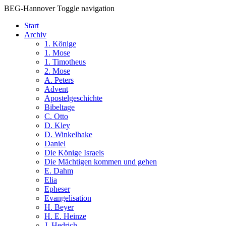
BEG-Hannover
Toggle navigation
Start
Archiv
1. Könige
1. Mose
1. Timotheus
2. Mose
A. Peters
Advent
Apostelgeschichte
Bibeltage
C. Otto
D. Kley
D. Winkelhake
Daniel
Die Könige Israels
Die Mächtigen kommen und gehen
E. Dahm
Elia
Epheser
Evangelisation
H. Beyer
H. E. Heinze
J. Hedrich