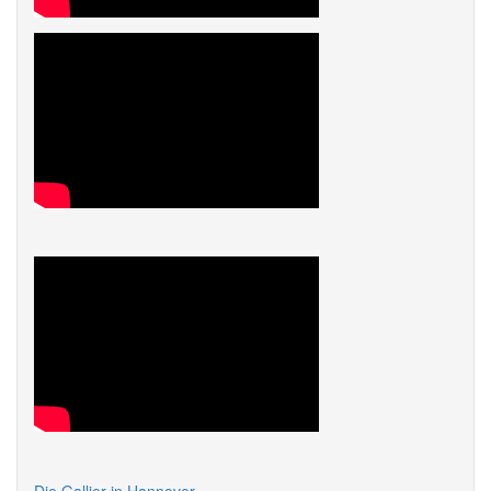
Die Gallier in Hannover