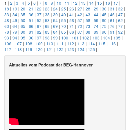
1 |
2
|
3
|
4
|
5
|
6
|
7
|
8
|
9
|
10
|
11
|
12
|
13
|
14
|
15
|
16
|
17
|
18
|
19
|
20
|
21
|
22
|
23
|
24
|
25
|
26
|
27
|
28
|
29
|
30
|
31
|
32
|
33
|
34
|
35
|
36
|
37
|
38
|
39
|
40
|
41
|
42
|
43
|
44
|
45
|
46
|
47
|
48
|
49
|
50
|
51
|
52
|
53
|
54
|
55
|
56
|
57
|
58
|
59
|
60
|
61
|
62
|
63
|
64
|
65
|
66
|
67
|
68
|
69
|
70
|
71
|
72
|
73
|
74
|
75
|
76
|
77
|
78
|
79
|
80
|
81
|
82
|
83
|
84
|
85
|
86
|
87
|
88
|
89
|
90
|
91
|
92
|
93
|
94
|
95
|
96
|
97
|
98
|
99
|
100
|
101
|
102
|
103
|
104
|
105
|
106
|
107
|
108
|
109
|
110
|
111
|
112
|
113
|
114
|
115
|
116
|
117
|
118
|
119
|
120
|
121
|
122
|
123
|
124
|
125
|
Aktuelles vom Podcast der BEG-Hannover