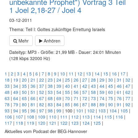
unbekannte Prophet") Vortrag 3 Teil
1 Joel 2,18-27 / Joel 4
03-12-2011
Thema: Teil I: Gottes zukünftige Errettung Israels
Mehr
Anhören
Dateityp: MP3 - Größe: 21,99 MB - Dauer: 24:01 Minuten
(128 kbps 32000 Hz)
1
|
2
|
3
|
4
|
5
|
6
|
7
|
8
|
9
|
10
|
11
|
12
|
13
|
14
|
15
|
16
|
17
|
18
|
19
|
20
|
21
|
22
|
23
|
24
|
25
|
26
|
27
|
28
|
29
|
30
|
31
|
32
|
33
|
34
|
35
|
36
|
37
|
38
|
39
|
40
|
41
|
42
|
43
|
44
|
45
|
46
|
47
|
48
|
49
|
50
|
51
|
52
|
53
|
54
|
55
|
56
|
57
|
58
|
59
|
60
|
61
|
62
|
63
|
64
|
65
|
66
|
67
|
68
|
69
|
70
|
71
|
72
|
73
|
74
|
75
|
76
|
77
|
78
|
79
|
80
|
81
|
82
|
83
|
84
|
85
|
86
|
87
|
88
|
89
|
90
|
91
|
92
|
93
|
94
|
95
|
96
|
97
|
98
|
99
| 100 |
101
|
102
|
103
|
104
|
105
|
106
|
107
|
108
|
109
|
110
|
111
|
112
|
113
|
114
|
115
|
116
|
117
|
118
|
119
|
120
|
121
|
122
|
123
|
124
|
125
|
Aktuelles vom Podcast der BEG-Hannover