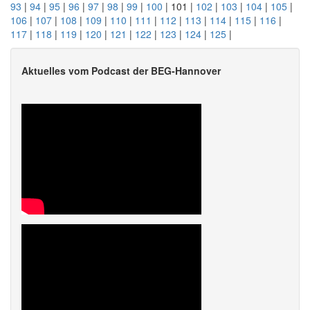
93
|
94
|
95
|
96
|
97
|
98
|
99
|
100
| 101 |
102
|
103
|
104
|
105
|
106
|
107
|
108
|
109
|
110
|
111
|
112
|
113
|
114
|
115
|
116
|
117
|
118
|
119
|
120
|
121
|
122
|
123
|
124
|
125
|
Aktuelles vom Podcast der BEG-Hannover