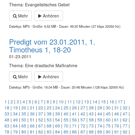
Thema: Evangelistisches Gebet
Mehr
Anhören
Dateityp: MP3 - Größe: 9,52 MB - Dauer: 49:20 Minuten (27 kbps 22050 Hz)
Predigt vom 23.01.2011, 1.
Timotheus 1, 18-20
01-23-2011
Thema: Eine drastische Maßnahme
Mehr
Anhören
Dateityp: MP3 - Größe: 19,04 MB - Dauer: 20:48 Minuten (128 kbps 32000 Hz)
1
|
2
|
3
|
4
|
5
|
6
|
7
|
8
|
9
|
10
|
11
|
12
|
13
|
14
|
15
|
16
|
17
|
18
|
19
|
20
|
21
|
22
|
23
|
24
|
25
|
26
|
27
|
28
|
29
|
30
|
31
|
32
|
33
|
34
|
35
|
36
|
37
|
38
|
39
|
40
|
41
|
42
|
43
|
44
|
45
|
46
|
47
|
48
|
49
|
50
|
51
|
52
|
53
|
54
|
55
|
56
|
57
|
58
|
59
|
60
|
61
|
62
|
63
|
64
|
65
|
66
|
67
|
68
|
69
|
70
|
71
|
72
|
73
|
74
|
75
|
76
|
77
|
78
|
79
|
80
|
81
|
82
|
83
|
84
|
85
|
86
|
87
|
88
|
89
|
90
|
91
|
92
|