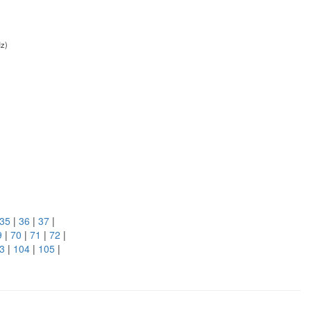
Hz)
35
|
36
|
37
|
9
|
70
|
71
|
72
|
3
|
104
|
105
|