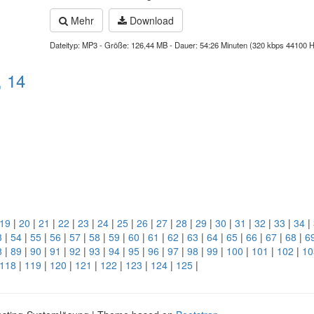
Mehr
Download
Dateityp: MP3 - Größe: 126,44 MB - Dauer: 54:26 Minuten (320 kbps 44100 
, 14
19
|
20
|
21
|
22
|
23
|
24
|
25
|
26
|
27
|
28
|
29
|
30
|
31
|
32
|
33
|
34
|
3
|
54
|
55
|
56
|
57
|
58
|
59
|
60
|
61
|
62
|
63
|
64
|
65
|
66
|
67
|
68
|
6
8
|
89
|
90
|
91
|
92
|
93
|
94
|
95
|
96
|
97
|
98
|
99
|
100
|
101
|
102
|
10
118
|
119
|
120
|
121
|
122
|
123
|
124
|
125
|