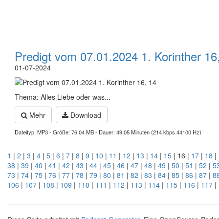
Predigt vom 07.01.2024 1. Korinther 16
01-07-2024
Thema: Alles Liebe oder was...
Mehr
Download
Dateityp: MP3 - Größe: 76,04 MB - Dauer: 49:05 Minuten (214 kbps 44100 Hz)
1
|
2
|
3
|
4
|
5
|
6
|
7
|
8
|
9
|
10
|
11
|
12
|
13
|
14
|
15
| 16 |
17
|
18
|
38
|
39
|
40
|
41
|
42
|
43
|
44
|
45
|
46
|
47
|
48
|
49
|
50
|
51
|
52
|
5
73
|
74
|
75
|
76
|
77
|
78
|
79
|
80
|
81
|
82
|
83
|
84
|
85
|
86
|
87
|
8
106
|
107
|
108
|
109
|
110
|
111
|
112
|
113
|
114
|
115
|
116
|
117
|