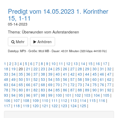
Predigt vom 14.05.2023 1. Korinther
15, 1-11
05-14-2023
Thema: Überwunden vom Auferstandenen
Mehr
Anhören
Dateityp: MP3 - Größe: 99,6 MB - Dauer: 43:31 Minuten (320 kbps 44100 Hz)
1
|
2
|
3
|
4
|
5
|
6
|
7
|
8
|
9
|
10
|
11
|
12
|
13
|
14
|
15
|
16
|
17
|
18
|
19
| 20 |
21
|
22
|
23
|
24
|
25
|
26
|
27
|
28
|
29
|
30
|
31
|
32
|
33
|
34
|
35
|
36
|
37
|
38
|
39
|
40
|
41
|
42
|
43
|
44
|
45
|
46
|
47
|
48
|
49
|
50
|
51
|
52
|
53
|
54
|
55
|
56
|
57
|
58
|
59
|
60
|
61
|
62
|
63
|
64
|
65
|
66
|
67
|
68
|
69
|
70
|
71
|
72
|
73
|
74
|
75
|
76
|
77
|
78
|
79
|
80
|
81
|
82
|
83
|
84
|
85
|
86
|
87
|
88
|
89
|
90
|
91
|
92
|
93
|
94
|
95
|
96
|
97
|
98
|
99
|
100
|
101
|
102
|
103
|
104
|
105
|
106
|
107
|
108
|
109
|
110
|
111
|
112
|
113
|
114
|
115
|
116
|
117
|
118
|
119
|
120
|
121
|
122
|
123
|
124
|
125
|