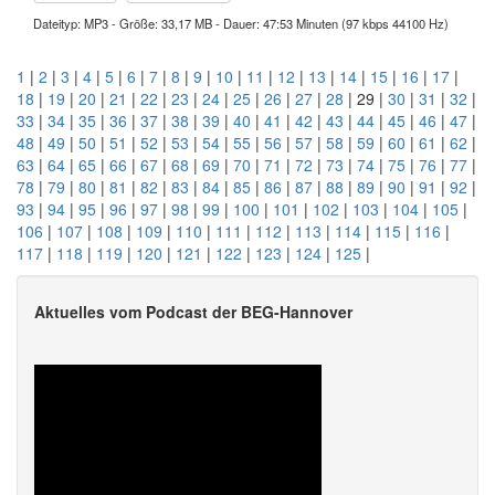
Dateityp: MP3 - Größe: 33,17 MB - Dauer: 47:53 Minuten (97 kbps 44100 Hz)
1
|
2
|
3
|
4
|
5
|
6
|
7
|
8
|
9
|
10
|
11
|
12
|
13
|
14
|
15
|
16
|
17
|
18
|
19
|
20
|
21
|
22
|
23
|
24
|
25
|
26
|
27
|
28
| 29 |
30
|
31
|
32
|
33
|
34
|
35
|
36
|
37
|
38
|
39
|
40
|
41
|
42
|
43
|
44
|
45
|
46
|
47
|
48
|
49
|
50
|
51
|
52
|
53
|
54
|
55
|
56
|
57
|
58
|
59
|
60
|
61
|
62
|
63
|
64
|
65
|
66
|
67
|
68
|
69
|
70
|
71
|
72
|
73
|
74
|
75
|
76
|
77
|
78
|
79
|
80
|
81
|
82
|
83
|
84
|
85
|
86
|
87
|
88
|
89
|
90
|
91
|
92
|
93
|
94
|
95
|
96
|
97
|
98
|
99
|
100
|
101
|
102
|
103
|
104
|
105
|
106
|
107
|
108
|
109
|
110
|
111
|
112
|
113
|
114
|
115
|
116
|
117
|
118
|
119
|
120
|
121
|
122
|
123
|
124
|
125
|
Aktuelles vom Podcast der BEG-Hannover