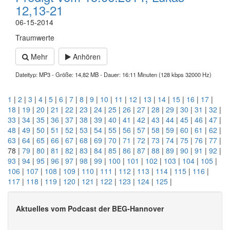
12,13-21
06-15-2014
Traumwerte
Mehr
Anhören
Dateityp: MP3 - Größe: 14,82 MB - Dauer: 16:11 Minuten (128 kbps 32000 Hz)
1
|
2
|
3
|
4
|
5
|
6
|
7
|
8
|
9
|
10
|
11
|
12
|
13
|
14
|
15
|
16
|
17
|
18
|
19
|
20
|
21
|
22
|
23
|
24
|
25
|
26
|
27
|
28
|
29
|
30
|
31
|
32
|
33
|
34
|
35
|
36
|
37
|
38
|
39
|
40
|
41
|
42
|
43
|
44
|
45
|
46
|
47
|
48
|
49
|
50
|
51
|
52
|
53
|
54
|
55
|
56
|
57
|
58
|
59
|
60
|
61
|
62
|
63
|
64
|
65
|
66
|
67
|
68
|
69
|
70
|
71
|
72
|
73
|
74
|
75
|
76
|
77
|
78 |
79
|
80
|
81
|
82
|
83
|
84
|
85
|
86
|
87
|
88
|
89
|
90
|
91
|
92
|
93
|
94
|
95
|
96
|
97
|
98
|
99
|
100
|
101
|
102
|
103
|
104
|
105
|
106
|
107
|
108
|
109
|
110
|
111
|
112
|
113
|
114
|
115
|
116
|
117
|
118
|
119
|
120
|
121
|
122
|
123
|
124
|
125
|
Aktuelles vom Podcast der BEG-Hannover