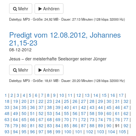
Mehr
Anhören
Dateityp: MP3 - Größe: 24,92 MB - Dauer: 27:13 Minuten (128 kbps 32000 Hz)
Predigt vom 12.08.2012, Johannes
21,15-23
08-12-2012
Jesus – der meisterhafte Seelsorger seiner Jünger
Mehr
Anhören
Dateityp: MP3 - Größe: 18,61 MB - Dauer: 20:20 Minuten (128 kbps 32000 Hz)
1
|
2
|
3
|
4
|
5
|
6
|
7
|
8
|
9
|
10
|
11
|
12
|
13
|
14
|
15
|
16
|
17
|
18
|
19
|
20
|
21
|
22
|
23
|
24
|
25
|
26
|
27
|
28
|
29
|
30
|
31
|
32
|
33
|
34
|
35
|
36
|
37
|
38
|
39
|
40
|
41
|
42
|
43
|
44
|
45
|
46
|
47
|
48
|
49
|
50
|
51
|
52
|
53
|
54
|
55
|
56
|
57
|
58
|
59
|
60
|
61
|
62
|
63
|
64
|
65
|
66
|
67
|
68
|
69
|
70
|
71
|
72
|
73
|
74
|
75
|
76
|
77
|
78
|
79
|
80
|
81
|
82
|
83
|
84
|
85
|
86
|
87
|
88
|
89
|
90
| 91 |
92
|
93
|
94
|
95
|
96
|
97
|
98
|
99
|
100
|
101
|
102
|
103
|
104
|
105
|