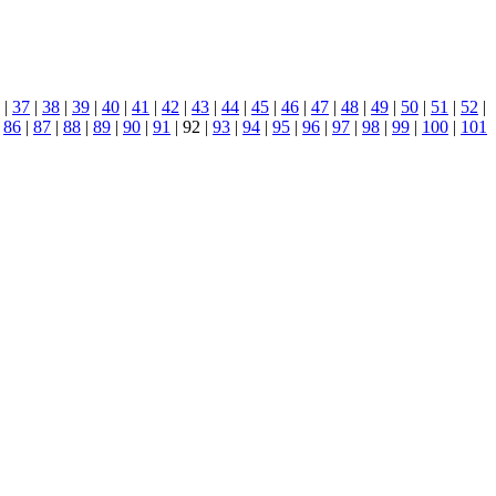
|
37
|
38
|
39
|
40
|
41
|
42
|
43
|
44
|
45
|
46
|
47
|
48
|
49
|
50
|
51
|
52
|
|
86
|
87
|
88
|
89
|
90
|
91
| 92 |
93
|
94
|
95
|
96
|
97
|
98
|
99
|
100
|
101