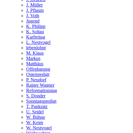
J. Müller
J. Pflaum
J. Voth
Jugend
K. Philipp
K. Soltau
Karfreitag
L. Nestvogel
lebenlohnt
M. Klaus
Markus
Matthäus
Offenbarung
Osterpredigt
P. Neudorf
Rainer Wagner
Reformationstag
S. Donder
Sonntagspredigt
T. Pankratz
U. Seidel
W. Bühne
W. Keim
W. Nestvogel