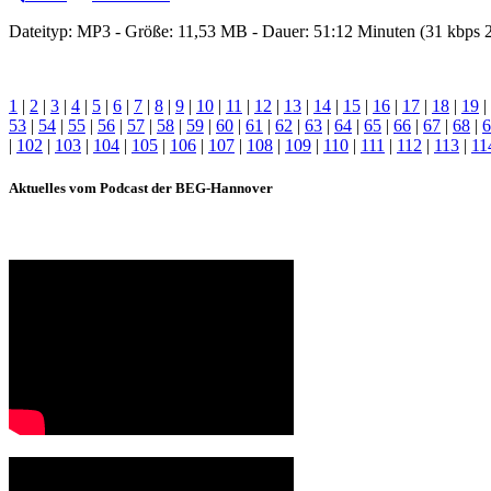
Dateityp: MP3 - Größe: 11,53 MB - Dauer: 51:12 Minuten (31 kbps
1
|
2
|
3
|
4
|
5
|
6
|
7
|
8
|
9
|
10
|
11
|
12
|
13
|
14
|
15
|
16
|
17
|
18
|
19
|
53
|
54
|
55
|
56
|
57
|
58
|
59
|
60
|
61
|
62
|
63
|
64
|
65
|
66
|
67
|
68
|
6
|
102
|
103
|
104
|
105
|
106
|
107
|
108
|
109
|
110
|
111
|
112
|
113
|
11
Aktuelles vom Podcast der BEG-Hannover