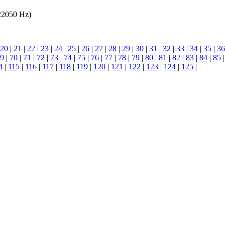
 22050 Hz)
20
|
21
|
22
|
23
|
24
|
25
|
26
|
27
|
28
|
29
|
30
|
31
|
32
|
33
|
34
|
35
|
36
9
|
70
|
71
|
72
|
73
|
74
|
75
|
76
|
77
|
78
|
79
|
80
|
81
|
82
|
83
|
84
|
85
4
|
115
|
116
|
117
|
118
|
119
|
120
|
121
|
122
|
123
|
124
|
125
|