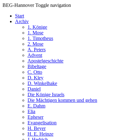
BEG-Hannover
Toggle navigation
Start
Archiv
1. Könige
1. Mose
1. Timotheus
2. Mose
A. Peters
Advent
Apostelgeschichte
Bibeltage
C. Otto
D. Kley
D. Winkelhake
Daniel
Die Könige Israels
Die Mächtigen kommen und gehen
E. Dahm
Elia
Epheser
Evangelisation
H. Beyer
H. E. Heinze
J. Hedrich