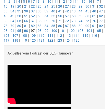
1
|
2
|
3
|
4
|
5
|
6
|
7
|
8
|
9
|
10
|
11
|
12
|
13
|
14
|
15
|
16
|
17
|
18
|
19
|
20
|
21
|
22
|
23
|
24
|
25
|
26
|
27
|
28
|
29
|
30
|
31
|
32
|
33
|
34
|
35
|
36
|
37
|
38
|
39
|
40
|
41
|
42
|
43
|
44
|
45
|
46
|
47
|
48
|
49
|
50
|
51
|
52
|
53
|
54
|
55
|
56
|
57
|
58
|
59
|
60
|
61
|
62
|
63
|
64
|
65
|
66
|
67
|
68
|
69
|
70
|
71
|
72
|
73
|
74
|
75
|
76
|
77
|
78
|
79
|
80
|
81
|
82
|
83
|
84
|
85
|
86
|
87
|
88
|
89
|
90
|
91
|
92
|
93
|
94
|
95
|
96
| 97 |
98
|
99
|
100
|
101
|
102
|
103
|
104
|
105
|
106
|
107
|
108
|
109
|
110
|
111
|
112
|
113
|
114
|
115
|
116
|
117
|
118
|
119
|
120
|
121
|
122
|
123
|
124
|
125
|
Aktuelles vom Podcast der BEG-Hannover