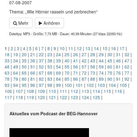
07-08-2007
Thema: „Wie Hörner rasseln und zerbrechen“
Mehr
Anhören
Dateityp: MP3 - Größe: 7,73 MB - Dauer: 40:39 Minuten (27 kbps 22050 Hz)
1 |
2
|
3
|
4
|
5
|
6
|
7
|
8
|
9
|
10
|
11
|
12
|
13
|
14
|
15
|
16
|
17
|
18
|
19
|
20
|
21
|
22
|
23
|
24
|
25
|
26
|
27
|
28
|
29
|
30
|
31
|
32
|
33
|
34
|
35
|
36
|
37
|
38
|
39
|
40
|
41
|
42
|
43
|
44
|
45
|
46
|
47
|
48
|
49
|
50
|
51
|
52
|
53
|
54
|
55
|
56
|
57
|
58
|
59
|
60
|
61
|
62
|
63
|
64
|
65
|
66
|
67
|
68
|
69
|
70
|
71
|
72
|
73
|
74
|
75
|
76
|
77
|
78
|
79
|
80
|
81
|
82
|
83
|
84
|
85
|
86
|
87
|
88
|
89
|
90
|
91
|
92
|
93
|
94
|
95
|
96
|
97
|
98
|
99
|
100
|
101
|
102
|
103
|
104
|
105
|
106
|
107
|
108
|
109
|
110
|
111
|
112
|
113
|
114
|
115
|
116
|
117
|
118
|
119
|
120
|
121
|
122
|
123
|
124
|
125
|
Aktuelles vom Podcast der BEG-Hannover