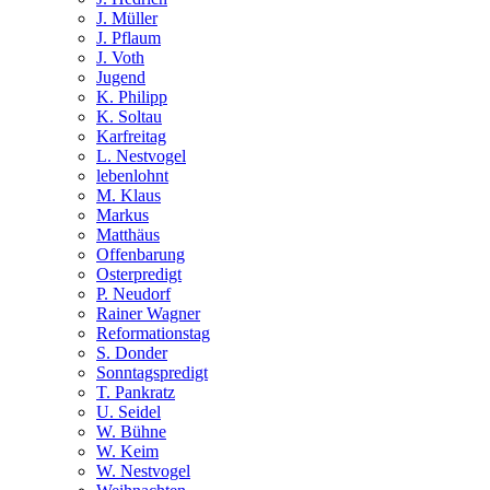
J. Müller
J. Pflaum
J. Voth
Jugend
K. Philipp
K. Soltau
Karfreitag
L. Nestvogel
lebenlohnt
M. Klaus
Markus
Matthäus
Offenbarung
Osterpredigt
P. Neudorf
Rainer Wagner
Reformationstag
S. Donder
Sonntagspredigt
T. Pankratz
U. Seidel
W. Bühne
W. Keim
W. Nestvogel