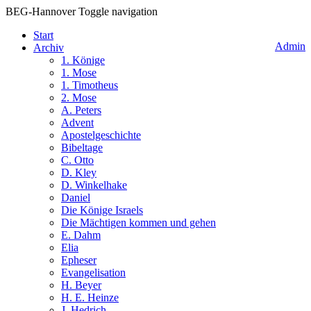
BEG-Hannover
Toggle navigation
Start
Admin
Archiv
1. Könige
1. Mose
1. Timotheus
2. Mose
A. Peters
Advent
Apostelgeschichte
Bibeltage
C. Otto
D. Kley
D. Winkelhake
Daniel
Die Könige Israels
Die Mächtigen kommen und gehen
E. Dahm
Elia
Epheser
Evangelisation
H. Beyer
H. E. Heinze
J. Hedrich