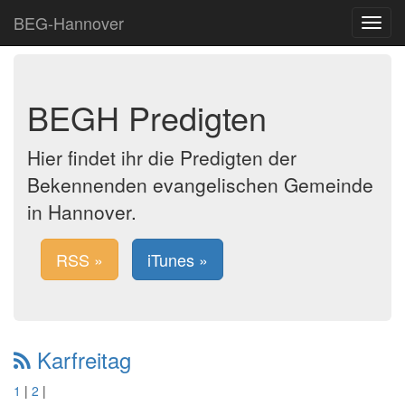
BEG-Hannover
Toggle
navigat
BEGH Predigten
Hier findet ihr die Predigten der
Bekennenden evangelischen Gemeinde
in Hannover.
RSS »
iTunes »
Karfreitag
1
|
2
|