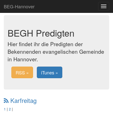
BEG-Hannover
Toggle
navigat
BEGH Predigten
Hier findet ihr die Predigten der
Bekennenden evangelischen Gemeinde
in Hannover.
RSS »
iTunes »
Karfreitag
1
|
2
|