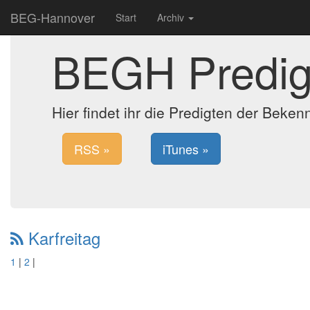
BEG-Hannover
Start
Archiv
BEGH Predig
Hier findet ihr die Predigten der Bek
RSS »
iTunes »
Karfreitag
1
|
2
|