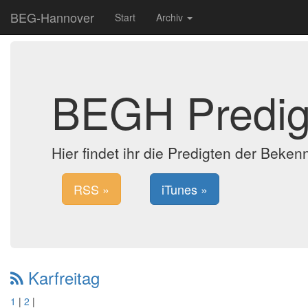
BEG-Hannover
Start
Archiv
BEGH Predig
Hier findet ihr die Predigten der Bek
RSS »
iTunes »
Karfreitag
1
|
2
|