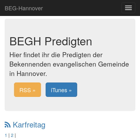
BEG-Hannover
Toggle
navigat
BEGH Predigten
Hier findet ihr die Predigten der
Bekennenden evangelischen Gemeinde
in Hannover.
RSS »
iTunes »
Karfreitag
1
|
2
|