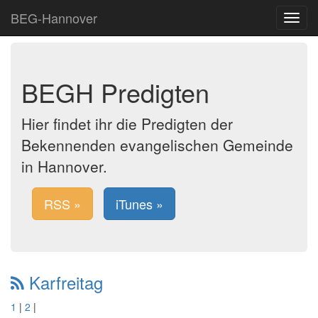
BEG-Hannover
Toggle
navigat
BEGH Predigten
Hier findet ihr die Predigten der
Bekennenden evangelischen Gemeinde
in Hannover.
RSS »
iTunes »
Karfreitag
1
|
2
|