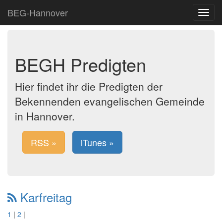
BEG-Hannover
Toggle
navigat
BEGH Predigten
Hier findet ihr die Predigten der
Bekennenden evangelischen Gemeinde
in Hannover.
RSS »
iTunes »
Karfreitag
1
|
2
|