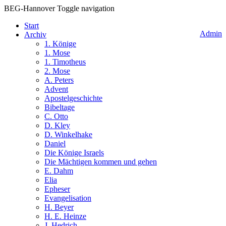
BEG-Hannover
Toggle navigation
Start
Admin
Archiv
1. Könige
1. Mose
1. Timotheus
2. Mose
A. Peters
Advent
Apostelgeschichte
Bibeltage
C. Otto
D. Kley
D. Winkelhake
Daniel
Die Könige Israels
Die Mächtigen kommen und gehen
E. Dahm
Elia
Epheser
Evangelisation
H. Beyer
H. E. Heinze
J. Hedrich