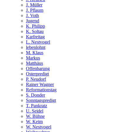
J. Müller
J. Pflaum
J. Voth
Jugend
K. Philipp
K. Soltau
Karfreitag
L. Nestvogel
lebenlohnt
M. Klaus
Markus
Matthäus
Offenbarung
Osterpredigt
P. Neudorf
Rainer Wagner
Reformationstag
S. Donder
Sonntagspredigt
T. Pankratz
U. Seidel
W. Bühne
W. Keim
W. Nestvogel