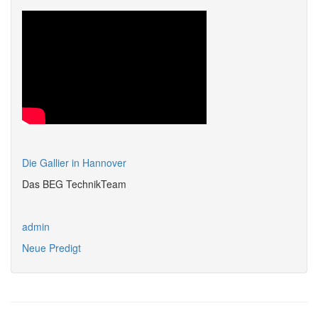
Die Gallier in Hannover
Das BEG TechnikTeam
admin
Neue Predigt