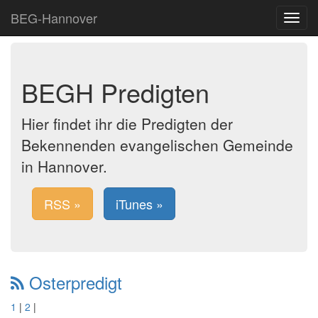
BEG-Hannover
Toggle
navigat
BEGH Predigten
Hier findet ihr die Predigten der
Bekennenden evangelischen Gemeinde
in Hannover.
RSS »
iTunes »
Osterpredigt
1
|
2
|