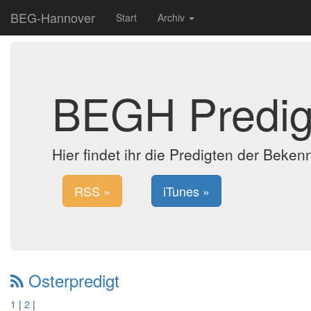
BEG-Hannover
Start
Archiv
BEGH Predig
Hier findet ihr die Predigten der Bek
RSS »
iTunes »
Osterpredigt
1
|
2
|