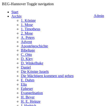
BEG-Hannover
Toggle navigation
Start
Admin
Archiv
1. Könige
1. Mose
1. Timotheus
2. Mose
A. Peters
Advent
Apostelgeschichte
Bibeltage
C. Otto
D. Kley
D. Winkelhake
Daniel
Die Könige Israels
Die Mächtigen kommen und gehen
E. Dahm
Elia
Epheser
Evangelisation
H. Beyer
H. E. Heinze
J. Hedrich