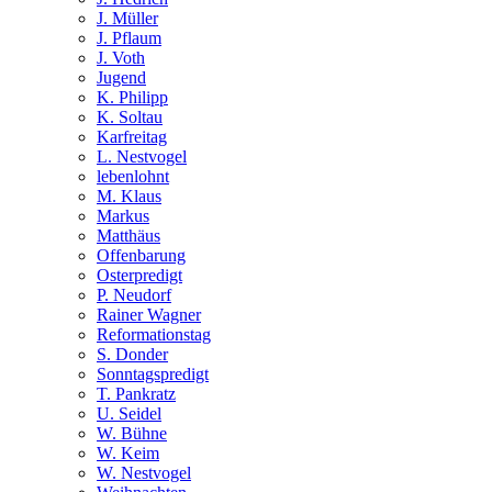
J. Müller
J. Pflaum
J. Voth
Jugend
K. Philipp
K. Soltau
Karfreitag
L. Nestvogel
lebenlohnt
M. Klaus
Markus
Matthäus
Offenbarung
Osterpredigt
P. Neudorf
Rainer Wagner
Reformationstag
S. Donder
Sonntagspredigt
T. Pankratz
U. Seidel
W. Bühne
W. Keim
W. Nestvogel