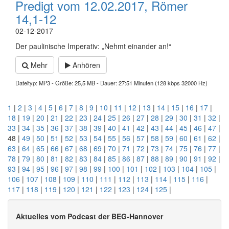
Predigt vom 12.02.2017, Römer
14,1-12
02-12-2017
Der paulinische Imperativ: „Nehmt einander an!“
Mehr
Anhören
Dateityp: MP3 - Größe: 25,5 MB - Dauer: 27:51 Minuten (128 kbps 32000 Hz)
1
|
2
|
3
|
4
|
5
|
6
|
7
|
8
|
9
|
10
|
11
|
12
|
13
|
14
|
15
|
16
|
17
|
18
|
19
|
20
|
21
|
22
|
23
|
24
|
25
|
26
|
27
|
28
|
29
|
30
|
31
|
32
|
33
|
34
|
35
|
36
|
37
|
38
|
39
|
40
|
41
|
42
|
43
|
44
|
45
|
46
|
47
|
48 |
49
|
50
|
51
|
52
|
53
|
54
|
55
|
56
|
57
|
58
|
59
|
60
|
61
|
62
|
63
|
64
|
65
|
66
|
67
|
68
|
69
|
70
|
71
|
72
|
73
|
74
|
75
|
76
|
77
|
78
|
79
|
80
|
81
|
82
|
83
|
84
|
85
|
86
|
87
|
88
|
89
|
90
|
91
|
92
|
93
|
94
|
95
|
96
|
97
|
98
|
99
|
100
|
101
|
102
|
103
|
104
|
105
|
106
|
107
|
108
|
109
|
110
|
111
|
112
|
113
|
114
|
115
|
116
|
117
|
118
|
119
|
120
|
121
|
122
|
123
|
124
|
125
|
Aktuelles vom Podcast der BEG-Hannover