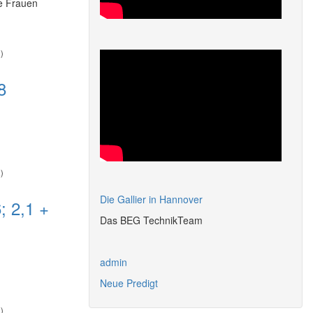
e Frauen
)
8
)
Die Gallier in Hannover
; 2,1 +
Das BEG TechnikTeam
admin
Neue Predigt
)